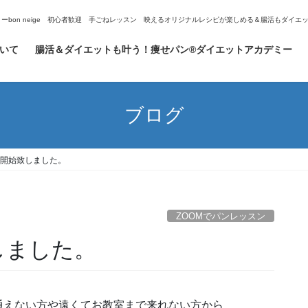
ミーbon neige 初心者歓迎 手ごねレッスン 映えるオリジナルレシピが楽しめる＆腸活もダイ
ついて
腸活＆ダイエットも叶う！痩せパン®ダイエットアカデミー
ブログ
ン開始致しました。
ZOOMでパンレッスン
しました。
通えない方や遠くてお教室まで来れない方から