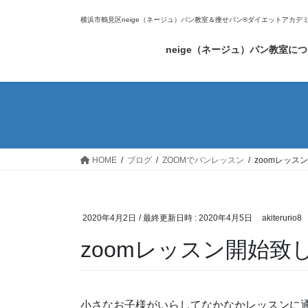
コ
ナ
横浜市鶴見区neige（ネージュ）パン教室＆痩せパン®ダイエットアカデ
ン
ビ
テ
ゲ
neige（ネージュ）パン教室に
ン
ー
ツ
シ
へ
ョ
ス
ン
キ
に
ッ
移
プ
動
HOME
ブログ
ZOOMでパンレッスン
zoomレッス
2020年4月2日
/ 最終更新日時 :
2020年4月5日
akiterurio8
zoomレッスン開始致
小さなお子様がいらしてなかなかレッスンに