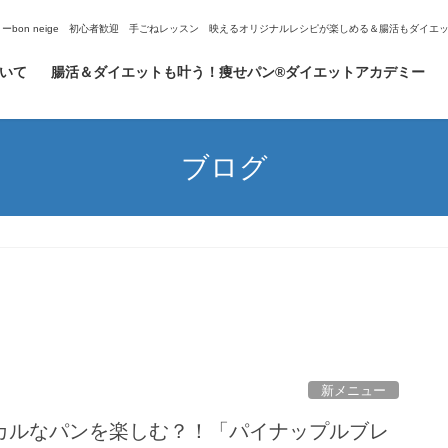
ミーbon neige 初心者歓迎 手ごねレッスン 映えるオリジナルレシピが楽しめる＆腸活もダイ
ついて
腸活＆ダイエットも叶う！痩せパン®ダイエットアカデミー
ブログ
新メニュー
カルなパンを楽しむ？！「パイナップルブレ