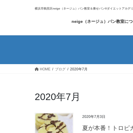
コ
ナ
横浜市鶴見区neige（ネージュ）パン教室＆痩せパン®ダイエットアカデ
ン
ビ
テ
ゲ
neige（ネージュ）パン教室に
ン
ー
ツ
シ
へ
ョ
ス
ン
キ
に
ッ
移
プ
動
HOME
ブログ
2020年7月
2020年7月
2020年7月3日
夏が本番！トロピ